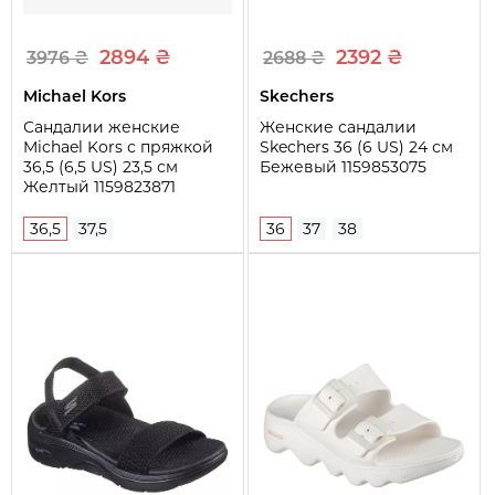
Длина стельки (см)
25,3
2894 ₴
2392 ₴
3976 ₴
2688 ₴
Высота танкетки (см)
5
Michael Kors
Skechers
Сандалии женские
Женские сандалии
Michael Kors с пряжкой
Skechers 36 (6 US) 24 см
36,5 (6,5 US) 23,5 см
Бежевый 1159853075
Желтый 1159823871
36,5
37,5
36
37
38