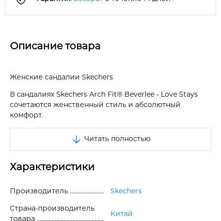
Описание товара
Женские сандалии Skechers
В сандалиях Skechers Arch Fit® Beverlee - Love Stays
сочетаются женственный стиль и абсолютный
комфорт.
Эти сандалии с ремешками имеют эластичный
Читать полностью
текстильный плетеный верх.
Без застежки.
Характеристики
Анатомическая стелька Arch Fit принимает форму
вашей стопы, снижая ударную нагрузку и равномерно
Производитель
Skechers
распределяя вес.
Страна-производитель
Китай
Пробковая невысокая танкетка с резиновой
товара