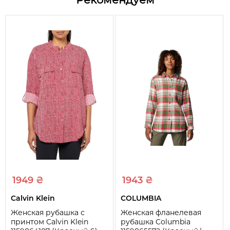
Состав
100% хлопок
Сезон
Весна/Осень
Вид
Рубашка
Карманы
1 шт
Тип застежки
Пуговицы
Длина рукавов
Длинные
Узоры и принты
Клетка
Тип воротника
Отложной (рубашечный)
Тип ткани
Фланель
1949 ₴
1943 ₴
Calvin Klein
COLUMBIA
Женская рубашка с
Женская фланелевая
принтом Calvin Klein
рубашка Columbia