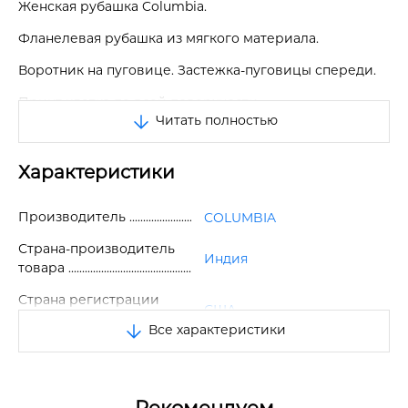
Женская рубашка Columbia.
Фланелевая рубашка из мягкого материала.
Воротник на пуговице. Застежка-пуговицы спереди.
Принт клетка по всей поверхности.
Читать полностью
Один накладной карман спереди.
Манжеты рукавов на пуговицах, есть возможность
Характеристики
закатать рукава и пристегнуть на пуговицу.
Отличное качество.
Производитель
COLUMBIA
Страна-производитель
Индия
товара
Страна регистрации
США
бренда
Все характеристики
Размер
1X
Цвет
Синий/Зеленый
Рекомендуем