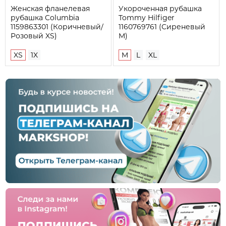
Женская фланелевая
Укороченная рубашка
рубашка Columbia
Tommy Hilfiger
1159863301 (Коричневый/
1160769761 (Сиреневый
Розовый XS)
M)
XS
1X
M
L
XL