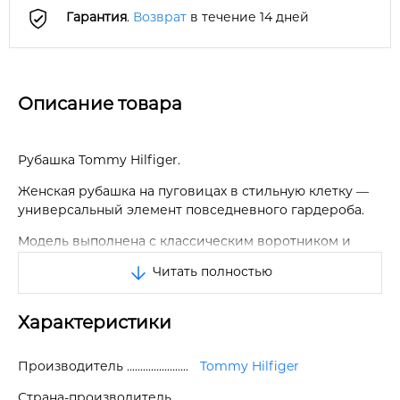
Гарантия
.
Возврат
в течение 14 дней
Описание товара
Рубашка Tommy Hilfiger.
Женская рубашка на пуговицах в стильную клетку —
универсальный элемент повседневного гардероба.
Модель выполнена с классическим воротником и
длинными рукавами, которые можно удобно
Читать полностью
подворачивать и фиксировать на пуговицу. На груди
расположен аккуратный нагрудный карман,
добавляющий практичности и завершённости
Характеристики
дизайну. Закруглённый подол делает силуэт более
мягким и аккуратным, при этом спинка немного
Производитель
Tommy Hilfiger
удлинена для комфортной посадки.
Страна-производитель