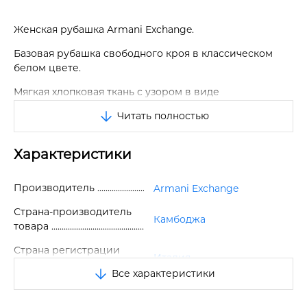
Женская рубашка Armani Exchange.
Базовая рубашка свободного кроя в классическом
белом цвете.
Мягкая хлопковая ткань с узором в виде
монограммы бренда в тон.
Читать полностью
Отложной рубашечный воротник. Спущенная линия
плеча.
Характеристики
Рубашка застегивается на пуговицы
Производитель
Armani Exchange
Длинные рукава с манжетами на пуговицах.
Страна-производитель
Слегка закругленный подол.
Камбоджа
товара
На спинке складка и металлический логотип бренда.
Страна регистрации
Италия
Отличное качество.
бренда
Все характеристики
Размер
S