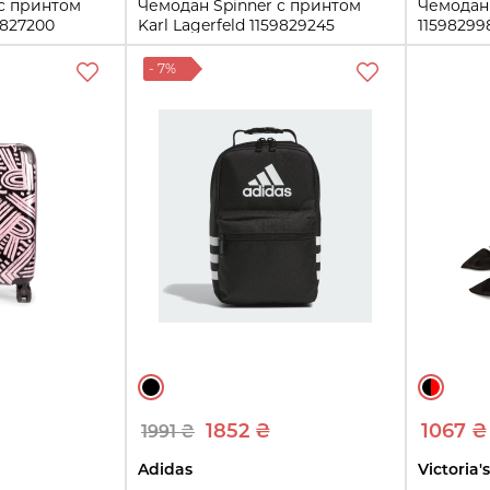
 с принтом
Чемодан Spinner с принтом
Чемодан 
9827200
Karl Lagerfeld 1159829245
11598299
(Синий 54 л)
24 л
- 7%
54 л
ть
Купить
₴
1852 ₴
1067 ₴
1991 ₴
Adidas
Victoria'