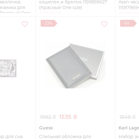
наволочка,
кошелек и брелок 1159859627
Assn час
резинка для
(Красный One size)
11597969
 (Розовый One
One size
One size
- 23%
- 6%
Купить
ть
1535 ₴
1992 ₴
1549 ₴
Guess
Karl Lag
р для сна
Стильная обложка для
Набор зн