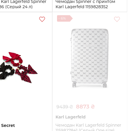
Karl Lagerfeld Spinner
Чемодан Spinner с принтом
86 (Серый 24 л)
Karl Lagerfeld 1159828352
(Черный One size)
- 6%
One size
Купить
Купить
8873 ₴
9439 ₴
Karl Lagerfeld
Чемодан Karl Lagerfeld Spinner
s Secret
1159827841 (Серый One size)