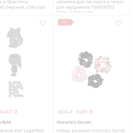
ы и браслеты
обложка для паспорта и чехол
40 (Черный, One size)
для наушников 1159858762
(Серый One size)
One size
- 7%
Купить
Купить
1457 ₴
1401 ₴
1506 ₴
erfeld
Victoria's Secret
ачков Karl Lagerfeld
Набор резинок Victoria's Secret