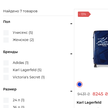
Смотреть
Смотреть
Смотр
товары
товары
това
Найдено 7 товаров
- 13%
Пол
-
Унисекс (5)
Женское (2)
Бренды
-
Adidas (1)
Karl Lagerfeld (5)
Victoria's Secret (1)
Размер
-
8245 
9431 ₴
24 л (1)
Karl Lagerfeld
36 л (1)