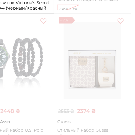
зинок Victoria's Secret
944 (Черный/Красный
One size
- 7%
Купить
Купить
2448 ₴
2374 ₴
2553 ₴
 Assn
Guess
ый набор U.S. Polo
Стильный набор Guess