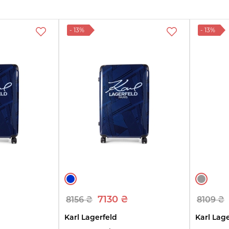
еть
ры
- 13%
- 13%
₴
7130 ₴
8156 ₴
8109 ₴
Karl Lagerfeld
Karl Lag