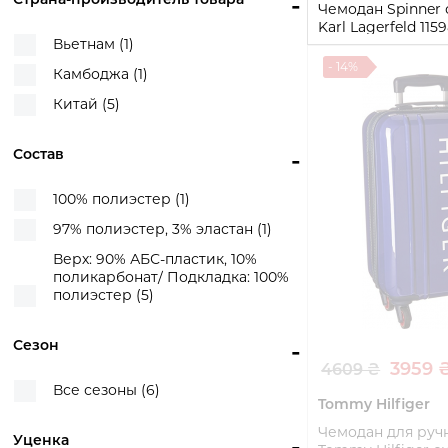
-
Чемодан Spinner
Karl Lagerfeld 115
Вьетнам (1)
(Черный 36 л)
- 14%
Камбоджа (1)
36 л
Китай (5)
Купи
Состав
-
100% полиэстер (1)
97% полиэстер, 3% эластан (1)
Верх: 90% АБС-пластик, 10%
поликарбонат/ Подкладка: 100%
полиэстер (5)
Сезон
-
3959 
4609 ₴
Все сезоны (6)
Tommy Hilfiger
Чемодан для руч
Уценка
-