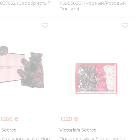
59837632 (Серебристый
1159856361 (Черный/Розовый
One size)
One size
Купить
Купить
1266 ₴
1229 ₴
s Secret
Victoria's Secret
й подарочный набор
Подарочный набор резинок