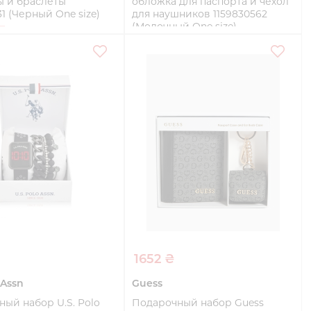
ы и браслеты
обложка для паспорта и чехол
31 (Черный One size)
для наушников 1159830562
(Молочный One size)
One size
Купить
Купить
1652 ₴
 Assn
Guess
ый набор U.S. Polo
Подарочный набор Guess