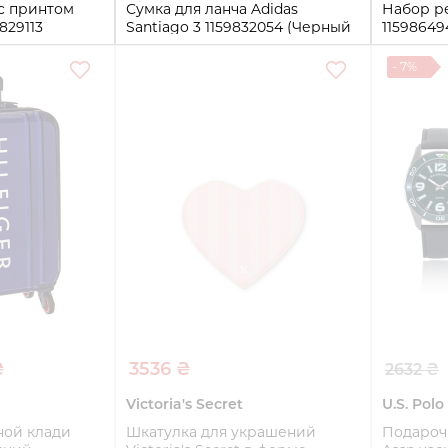
 с принтом
Сумка для ланча Adidas
Набор ре
9829113
Santiago 3 1159832054 (Черный
1159864
One size)
One size)
- 7%
One size
One size
ть
Купить
₴
3536 ₴
2632 ₴
Victoria's Secret
U.S. Polo
ной клади
Шкатулка для украшений
Подарочн