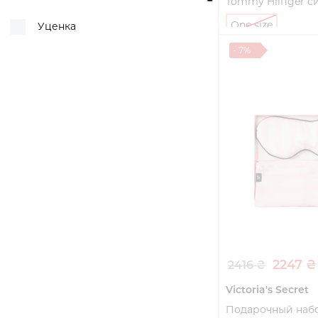
Tommy Hilfiger с
One size
Уценка
- 7%
Купи
2247 ₴
2416 ₴
Victoria's Secret
Подарочный набо