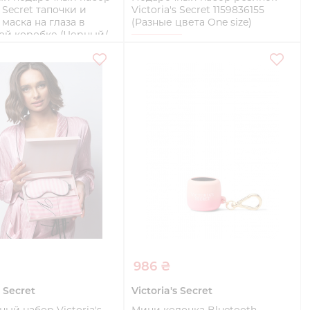
s Secret тапочки и
Victoria's Secret 1159836155
 маска на глаза в
(Разные цвета One size)
ой коробке (Черный/
One size
 размер 36-37/One
Купить
Купить
986 ₴
s Secret
Victoria's Secret