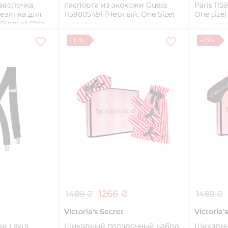
наволочка,
паспорта из экокожи Guess
Paris 11
резинка для
1159805491 (Черный, One Size)
One size)
 (Белый One
One Size
One size
- 15%
- 15%
Купить
ть
1266 ₴
1489 ₴
1489 ₴
Victoria's Secret
Victoria'
 Levi's
Шикарный подарочный набор
Шикарны