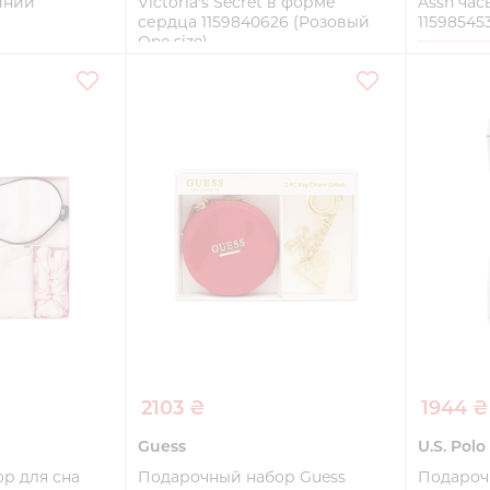
иний
Victoria's Secret в форме
Assn час
сердца 1159840626 (Розовый
11598545
One size)
One size
One size
ть
Купить
2103 ₴
1944 ₴
Guess
U.S. Polo
р для сна
Подарочный набор Guess
Подарочн