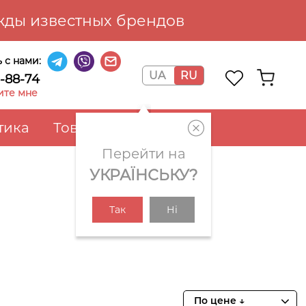
ды известных брендов
 с нами:
UA
RU
6-88-74
ите мне
тика
Товары для дома
Перейти на
УКРАЇНСЬКУ?
Так
Ні
По цене ↓