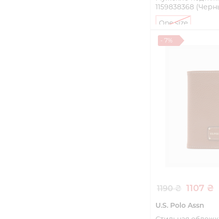
1159838368 (Черн
One size
- 7%
Купи
1107 ₴
1190 ₴
U.S. Polo Assn