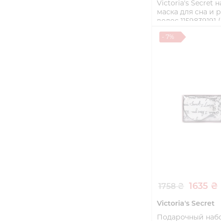
Victoria's Secret 
маска для сна и 
волос 1159839191
size)
- 7%
One size
Купи
1635 ₴
1758 ₴
Victoria's Secret
Подарочный набо