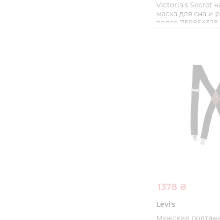
Victoria's Secret 
маска для сна и 
волос 1159854328
size)
One size
Купи
1378 ₴
Levi's
Мужские подтяжки