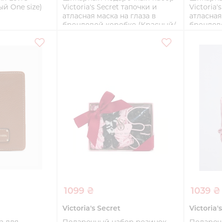
ый One size)
Victoria's Secret тапочки и
Victoria'
атласная маска на глаза в
атласная
брендовой коробке (Красный/
брендов
Белый, размер 40-41/One size)
Красный,
ть
size)
40-41
36-37
Купить
1099 ₴
1039 ₴
Victoria's Secret
Victoria'