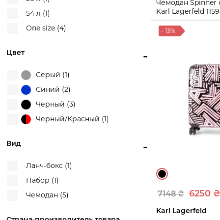
Чемодан Spinner
Karl Lagerfeld 115
54 л (1)
(Синий One size)
One size (4)
- 13%
One size
Цвет
-
Купи
Серый (1)
Синий (2)
Черный (3)
Черный/Красный (1)
Вид
-
Ланч-бокс (1)
Набор (1)
6250 
7148 ₴
Чемодан (5)
Karl Lagerfeld
Страна-производитель товара