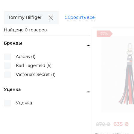
Смотреть
Смотреть
Смотр
товары
товары
това
Tommy Hilfiger
Сбросить все
Найдено 0 товаров
- 27%
Бренды
-
Adidas (1)
Karl Lagerfeld (5)
Victoria's Secret (1)
Уценка
-
Уценка
635 ₴
870 ₴