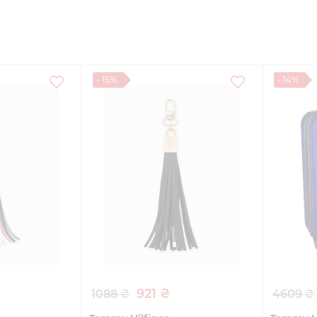
еть
ры
- 15%
- 14%
921 ₴
1088 ₴
4609 ₴