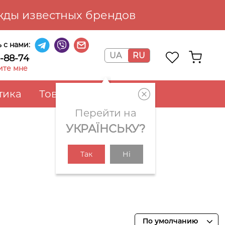
ды известных брендов
 с нами:
UA
RU
6-88-74
ите мне
тика
Товары для дома
Перейти на
УКРАЇНСЬКУ?
Так
Ні
По умолчанию