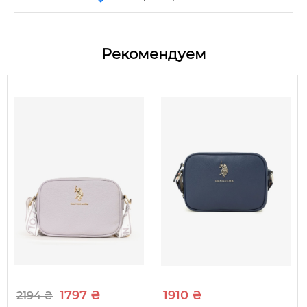
Размер
One size
Цвет
Белый
Рекомендуем
Состав
Металл/Текстиль
Сезон
Все сезоны
Вид
Часы
Диаметр корпуса
3,5 см
Длина ремешка
21 см
Ширина ремешка
1,8 см
1797 ₴
1910 ₴
2194 ₴