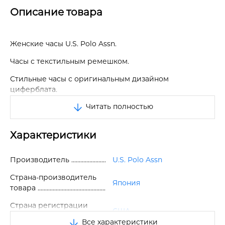
Описание товара
Женские часы U.S. Polo Assn.
Часы с текстильным ремешком.
Стильные часы с оригинальным дизайном
циферблата.
Читать полностью
Коллекция часов U.S. Polo Assn состоит из
обновленных классических часов, предназначенных
для потребителей, следящих за модой.
Характеристики
Часы сочетают в себе качество и передовую моду.
Производитель
U.S. Polo Assn
Диаметр корпуса - 3,5 см.
Страна-производитель
Длина ремешка - 21 см.
Япония
товара
Ширина ремешка - 1,8 см.
Страна регистрации
США
Цвет циферблата - белый.
бренда
Все характеристики