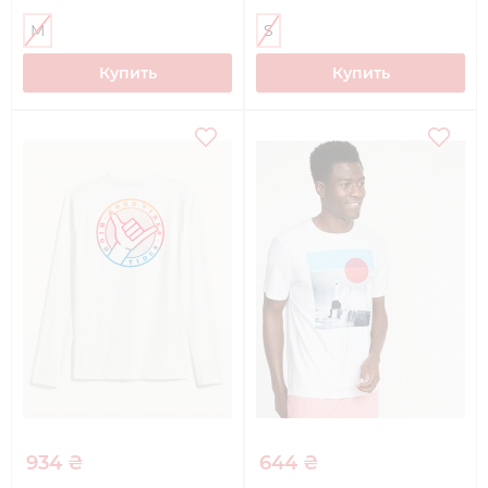
(Черный, M)
размер S)
M
S
Купить
Купить
934 ₴
644 ₴