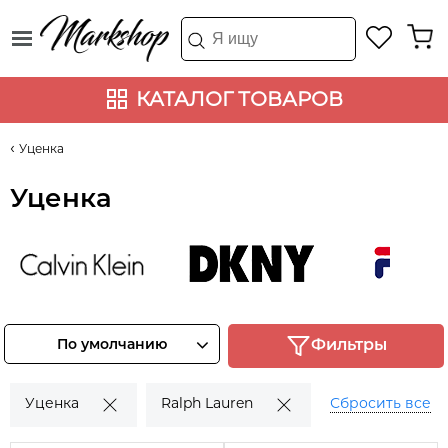
КАТАЛОГ ТОВАРОВ
Уценка
Уценка
Calvin Klein
DKNY
FILA
Смотреть
Смотреть
Смотреть
По умолчанию
Фильтры
товары
товары
товары
Уценка
Ralph Lauren
Сбросить все