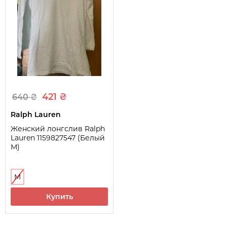
421 ₴
640 ₴
Ralph Lauren
Женский лонгслив Ralph
Lauren 1159827547 (Белый
M)
M
Купить