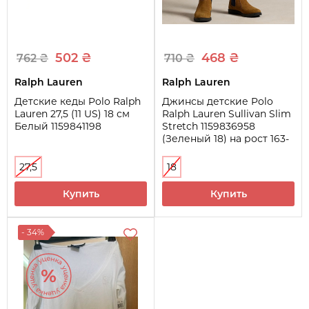
502 ₴
468 ₴
762 ₴
710 ₴
Ralph Lauren
Ralph Lauren
Детские кеды Polo Ralph
Джинсы детские Polo
Lauren 27,5 (11 US) 18 см
Ralph Lauren Sullivan Slim
Белый 1159841198
Stretch 1159836958
(Зеленый 18) на рост 163-
168 см
27,5
18
Купить
Купить
- 34%