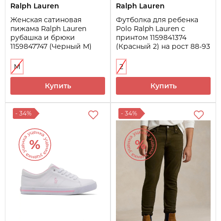
Ralph Lauren
Ralph Lauren
Женская сатиновая
Футболка для ребенка
пижама Ralph Lauren
Polo Ralph Lauren с
рубашка и брюки
принтом 1159841374
1159847747 (Черный M)
(Красный 2) на рост 88-93
см
M
2
Купить
Купить
- 34%
- 34%