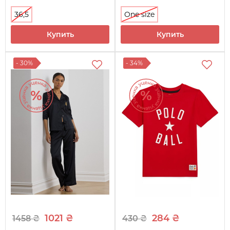
36,5
One size
Купить
Купить
- 30%
- 34%
1021 ₴
284 ₴
1458 ₴
430 ₴