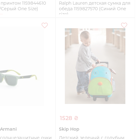
 с принтом 1159844610
Ralph Lauren детская сумка для
Серый One Size)
обеда 1159827570 (Синий One
size)
e
One size
Купить
Купить
1528 ₴
 Armani
Skip Hop
 солнцезащитные очки
Детский зеленый с голубым