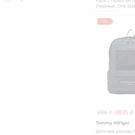
Paris с принтом 1
(Черный, One Size
One Size
- 15%
Купи
2835 ₴
3316 ₴
Tommy Hilfiger
Детский рюкзак