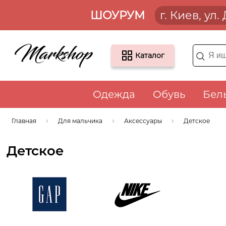
ШОУРУМ
г. Киев, ул
Каталог
Одежда
Обувь
Бел
Главная
Для мальчика
Аксессуары
Детское
Детское
Gap
Nike