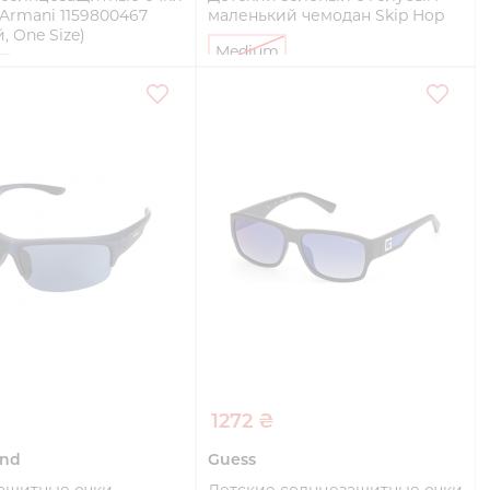
Armani 1159800467
маленький чемодан Skip Hop
, One Size)
Medium
e
Купить
Купить
1272 ₴
and
Guess