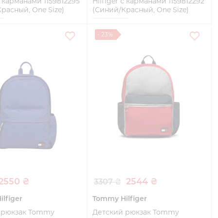
 с карманами 1159812295
Hilfiger с карманами 1159812292
расный, One Size)
(Синий/Красный, One Size)
e
One Size
- 23%
Купить
Купить
2550 ₴
2544 ₴
3307 ₴
lfiger
Tommy Hilfiger
 рюкзак Tommy
Детский рюкзак Tommy