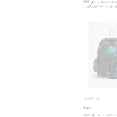
Hilfiger с карман
1159808774 (Синий
One Size
Купи
2514 ₴
Gap
Набор Star Wars 