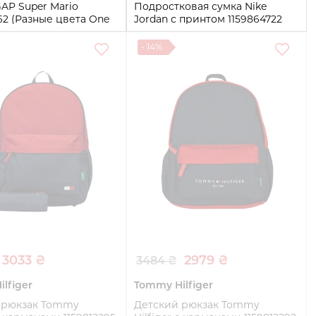
AP Super Mario
Подростковая сумка Nike
62 (Разные цвета One
Jordan с принтом 1159864722
(Красный One Size)
- 14%
One Size
Купить
Купить
3033 ₴
2979 ₴
3484 ₴
lfiger
Tommy Hilfiger
 рюкзак Tommy
Детский рюкзак Tommy