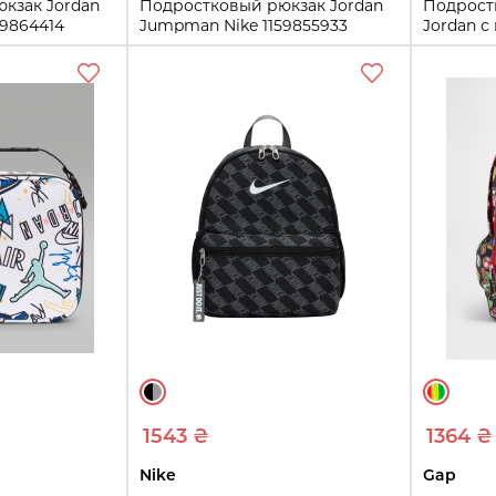
кзак Jordan
Подростковый рюкзак Jordan
Подрост
59864414
Jumpman Nike 1159855933
Jordan с
)
(Синий One Size)
(Черный 
One Size
One Siz
ть
Купить
1543 ₴
1364 ₴
Nike
Gap