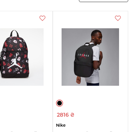
2816 ₴
Nike