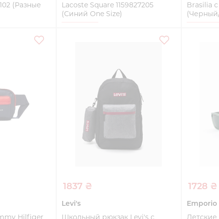
5102 (Разные
Lacoste Square 1159827205
Brasilia
(Синий One Size)
(Черный/
One Size
One Siz
ть
Купить
1837 ₴
1728 ₴
Levi's
Emporio
mmy Hilfiger
Школьный рюкзак Levi's с
Детские