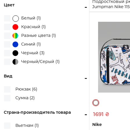
Подростковый рю
Цвет
-
Jumpman Nike 11
(Черный One Size
Белый (1)
One Size
Красный (1)
Купи
Разные цвета (1)
Синий (1)
Черный (3)
Черный/Серый (1)
Вид
-
Рюкзак (6)
Сумка (2)
Страна-производитель товара
-
1691 ₴
Nike
Вьетнам (1)