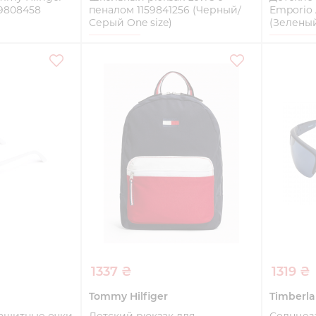
59808458
пеналом 1159841256 (Черный/
Emporio 
Серый One size)
(Зеленый
One size
One Siz
ть
Купить
1337 ₴
1319 ₴
Tommy Hilfiger
Timberl