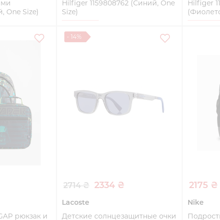
ами
Hilfiger 1159808762 (Синий, One
Hilfiger 
, One Size)
Size)
(Фиолето
One Size
One Siz
- 14%
ть
Купить
2334 ₴
2175 ₴
2714 ₴
Lacoste
Nike
GAP рюкзак и
Детские солнцезащитные очки
Подрост