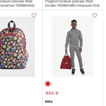
ковый рюкзак Nike
Подростковый рюкзак Nike
 пеналом 1159860402
Jordan 1159861480 (Черный One
One Size)
Size)
e
One Size
Купить
Купить
854 ₴
Nike