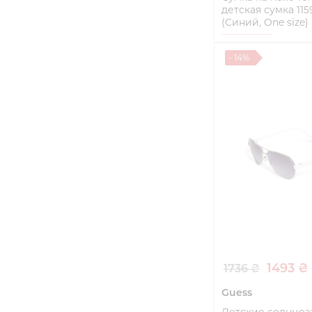
детская сумка 11
(Синий, One size)
One size
- 14%
Купи
1493 ₴
1736 ₴
Guess