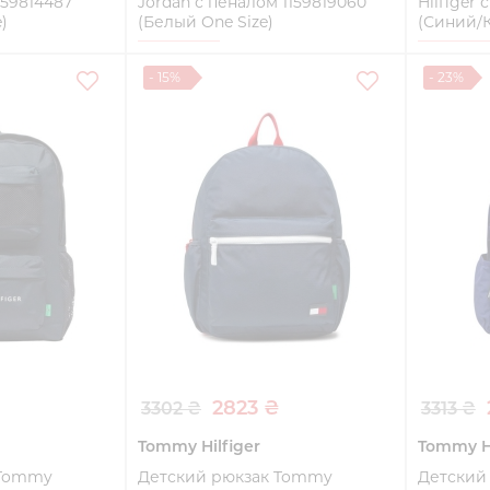
159814487
Jordan с пеналом 1159819060
Hilfiger
)
(Белый One Size)
(Синий/К
One Size
One Siz
- 15%
- 23%
ть
Купить
2823 ₴
3302 ₴
3313 ₴
Tommy Hilfiger
Tommy Hi
 Tommy
Детский рюкзак Tommy
Детский