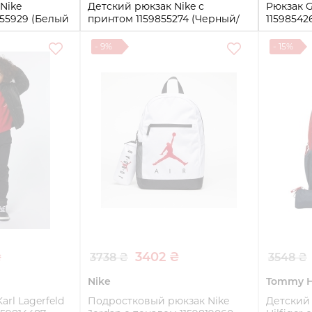
 Nike
Детский рюкзак Nike с
Рюкзак G
855929 (Белый
принтом 1159855274 (Черный/
11598542
Серый One Size)
size)
- 9%
- 15%
One Size
One size
ть
Купить
₴
3402 ₴
3738 ₴
3548 ₴
Nike
Tommy Hi
arl Lagerfeld
Подростковый рюкзак Nike
Детский