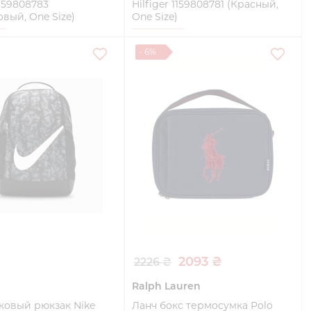
1159808783
Hilfiger 1159808781 (Красный,
вый, One Size)
One Size)
e
One Size
- 6%
Купить
Купить
2093 ₴
2226 ₴
Ralph Lauren
ковый рюкзак Nike
Ланч бокс термосумка Polo