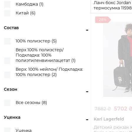
Ланч бокс Jordan
Камбоджа (1)
термосумка 1159
Китай (6)
One Size)
- 28%
One Size
Состав
-
Купи
100% полиэстер (5)
Верх 100% полиэстер/
Подкладка: 100%
полиэтиленвинилацетат (1)
Верх: 100% нейлон/ Подкладка:
100% полиэстер (2)
Сезон
-
Все сезоны (8)
5702 
7882 ₴
Уценка
-
Karl Lagerfeld
Детский рюкзак K
Уценка