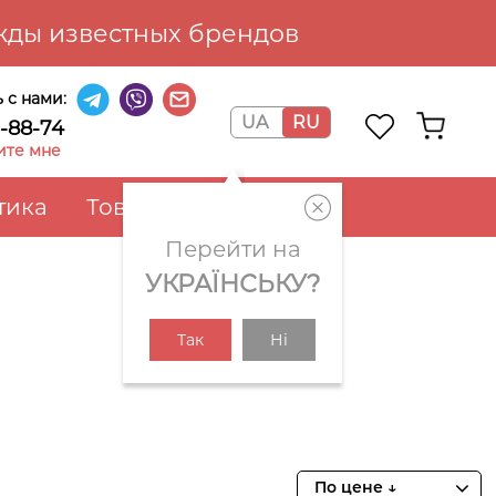
ды известных брендов
 с нами:
UA
RU
6-88-74
ите мне
тика
Товары для дома
Перейти на
УКРАЇНСЬКУ?
Так
Ні
По цене ↓