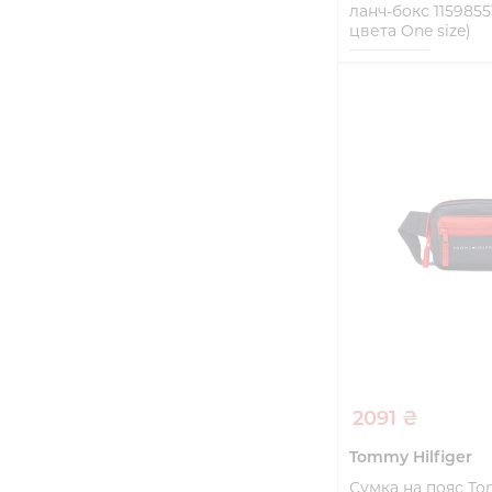
ланч-бокс 115985
цвета One size)
One size
Купи
2091 ₴
Tommy Hilfiger
Сумка на пояс To