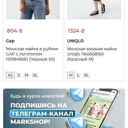
804 ₴
1324 ₴
Gap
UNIQLO
Женская майка в рубчик
Женская вязаная майка
GAP с логотипом
Uniqlo 1160668169
1159849661 (Черный XS)
(Красный M)
XS
S
M
XL
M
L
XL