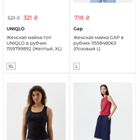
321 ₴
718 ₴
521 ₴
UNIQLO
Gap
Женская майка-топ
Женская майка GAP в
UNIQLO в рубчик
рубчик 1159848063
1159799892 (Желтый, XL)
(Розовый L)
XL
L