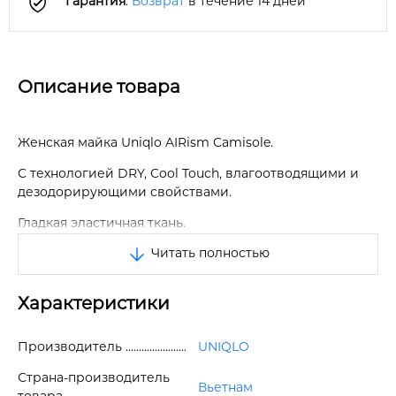
Гарантия
.
Возврат
в течение 14 дней
Описание товара
Женская майка Uniqlo AIRism Camisole.
С технологией DRY, Cool Touch, влагоотводящими и
дезодорирующими свойствами.
Гладкая эластичная ткань.
Читать полностью
Мягкий и гладкий подол сзади.
Удобная посадка.
Характеристики
Эластичная ткань с гладкой поверхностью.
Производитель
UNIQLO
Удобный бесшовный дизайн на воротнике и рукавах.
Страна-производитель
Тонкая ткань остается скрытой под внешними слоями.
Вьетнам
товара