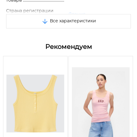
Отличное качество.
Страна регистрации
Япония
бренда
Все характеристики
Размер
XL
Цвет
Белый
Рекомендуем
65% нейлон, 25% купро,
Состав
10% спандекс
Сезон
Весна/Лето/Осень
Вид
Майка
Вырез горловины
Круглый