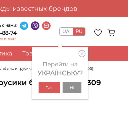
ды известных брендов
 с нами:
UA
RU
6-88-74
ите мне
тика
Товары для дома
Перейти на
cret лиф и трусики брифы 1159856309 (Черный 32C/S)
УКРАЇНСЬКУ?
трусики брифы 1159856309
Так
Ні