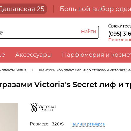
. Дашавская 25
Большой выбор одеж
Свяжитесь
Найти
(095) 31
Перезвон
ье
Аксессуары
Парфюмерия и косме
мплекты белья
Женский комплект белья со стразами Victoria's Se
разами Victoria's Secret лиф и 
Размер:
32C/S
Таблица размеров