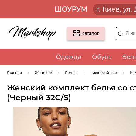
ШОУРУМ
г. Киев, ул
Каталог
Одежда
Обувь
Бел
Главная
Женское
Белье
Нижнее белье
Ко
Женский комплект белья со ст
(Черный 32C/S)