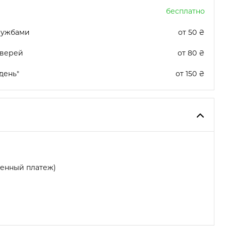
бесплатно
лужбами
от 50 ₴
дверей
от 80 ₴
день"
от 150 ₴
женный платеж)