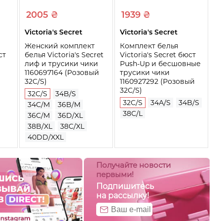
2005 ₴
1939 ₴
Victoria's Secret
Victoria's Secret
Женский комплект
Комплект белья
ст
белья Victoria's Secret
Victoria's Secret бюст
лиф и трусики чики
Push-Up и бесшовные
1160697164 (Розовый
трусики чики
32C/S)
1160927292 (Розовый
32C/S)
32C/S
34B/S
32C/S
34A/S
34B/S
34C/M
36B/M
38C/L
36C/M
36D/XL
38B/XL
38C/XL
40DD/XXL
Получайте новости
первыми!
Подпишитесь
на рассылку!