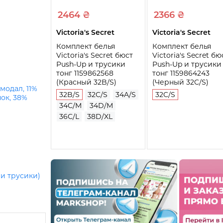
2464 ₴
2366 ₴
Victoria's Secret
Victoria's Secret
Комплект белья
Комплект белья
Victoria's Secret бюст
Victoria's Secret бю
Push-Up и трусики
Push-Up и трусики
тонг 1159862568
тонг 1159864243
(Красный 32B/S)
(Черный 32C/S)
 модал, 11%
32B/S
32C/S
34A/S
32C/S
пок, 38%
34C/M
34D/M
36C/L
38D/XL
 и трусики)