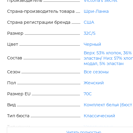
Производитель
Victoria's Secret
Страна-производитель товара
Шри-Ланка
Страна регистрации бренда
США
Размер
32C/S
Цвет
Черный
Верх: 53% хлопок, 36%
Состав
эластан/ Низ: 57% хло
модал, 5% эластан
Сезон
Все сезоны
Пол
Женский
Размер EU
70C
Вид
Комплект белья (бюст
Тип бюста
Классический
Тип чашки
Уплотненные
Читать полностью