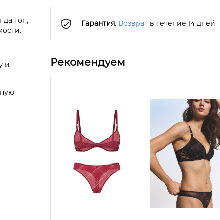
да тон,
Гарантия
.
Возврат
в течение 14 дней
мости.
Рекомендуем
у и
ьную