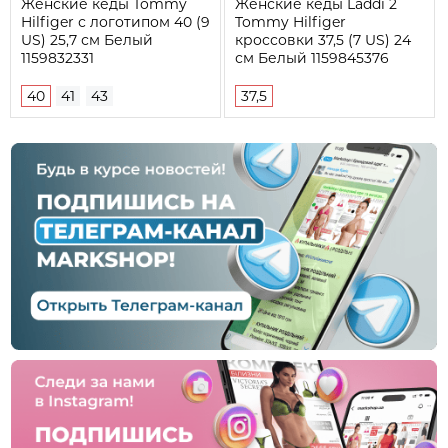
Женские кеды Tommy
Женские кеды Laddi 2
Hilfiger с логотипом 40 (9
Tommy Hilfiger
US) 25,7 см Белый
кроссовки 37,5 (7 US) 24
1159832331
см Белый 1159845376
40
41
43
37,5