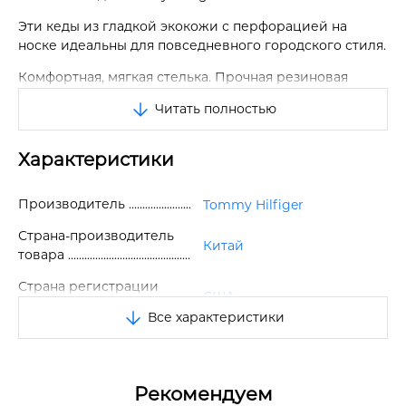
Эти кеды из гладкой экокожи с перфорацией на
носке идеальны для повседневного городского стиля.
Комфортная, мягкая стелька. Прочная резиновая
подошва.
Читать полностью
Классическая шнуровка.
Характеристики
На язычке и сзади контрастная отделка.
На шнурках металлическая фурнитура с логотипом
Производитель
Tommy Hilfiger
бренда.
Страна-производитель
Логотип также сбоку и сзади.
Китай
товара
Отличное качество.
Страна регистрации
США
бренда
Все характеристики
Размер EU
42
Цвет
Белый
Рекомендуем
Сезон
Весна/Лето/Осень