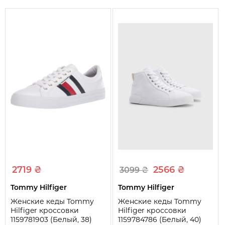
Вид
Кеды
Размер US
10
Материал верха
Экокожа
Материал подкладки
Текстиль
Материал подошвы
Резина
Материал стельки
Текстиль
Отделка и украшения
Логотип бренда
Тип застежки
Шнурки
Форма мыска/носка
Круглая
2719 ₴
2566 ₴
3099 ₴
Ширина
M
Tommy Hilfiger
Tommy Hilfiger
Длина стельки (см)
26,5
Женские кеды Tommy
Женские кеды Tommy
Hilfiger кроссовки
Hilfiger кроссовки
1159781903 (Белый, 38)
1159784786 (Белый, 40)