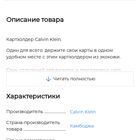
Описание товара
Картхолдер Calvin Klein.
Один для всего: держите свои карты в одном
удобном месте с этим картхолдером из экокожи.
Семь отделений для визиток и пластиковых карт.
Читать полностью
Не занимает много места. Удобный формат.
Выпуклый логотип бренда на лицевой стороне
Характеристики
картхолдера.
Отличное качество.
Производитель
Calvin Klein
Страна-производитель
Размер: 10*8 см.
Камбоджа
товара