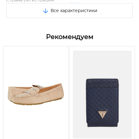
Страна регистрации
США
бренда
Все характеристики
Размер
One Size
Цвет
Черный
Рекомендуем
Верх: 100% полиуретан/
Состав
Подкладка: 100%
полиэстер
Вид
Картхолдер
Размеры
10*8 см
Застежка
Нет
Количество отделений
7 шт
для карт
Узоры и принты
Логотип бренда