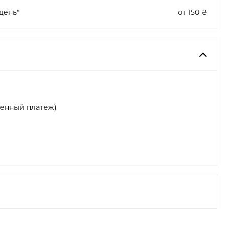
день"
от 150 ₴
женный платеж)