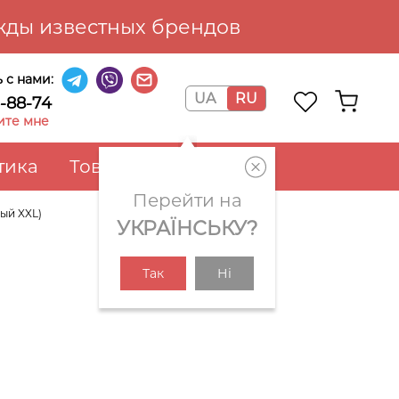
ды известных брендов
 с нами:
UA
RU
6-88-74
ите мне
тика
Товары для дома
Перейти на
рый XXL)
УКРАЇНСЬКУ?
Так
Ні