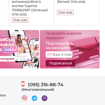
антимикробного
(Белый One size)
хлопка Supima
1159862987 (Зеленый
One size
One size)
One size
Получайте новости
первыми!
Подпишитесь
на рассылку!
Подписаться
(095) 316-88-74
(Многоканальный)
казы