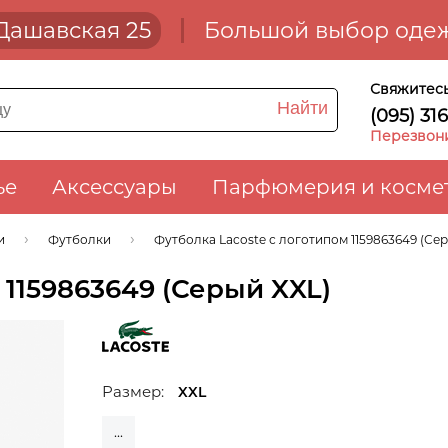
. Дашавская 25
Большой выбор одеж
Свяжитесь
Найти
(095) 31
Перезвон
ье
Аксессуары
Парфюмерия и косме
и
Футболки
Футболка Lacoste с логотипом 1159863649 (Се
 1159863649 (Серый XXL)
Размер:
XXL
...