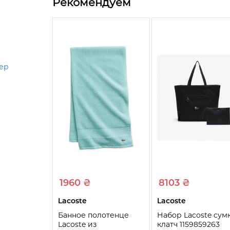
Рекомендуем
тер
1960 ₴
8103 ₴
Lacoste
Lacoste
Банное полотенце
Набор Lacoste сум
Lacoste из
клатч 1159859263