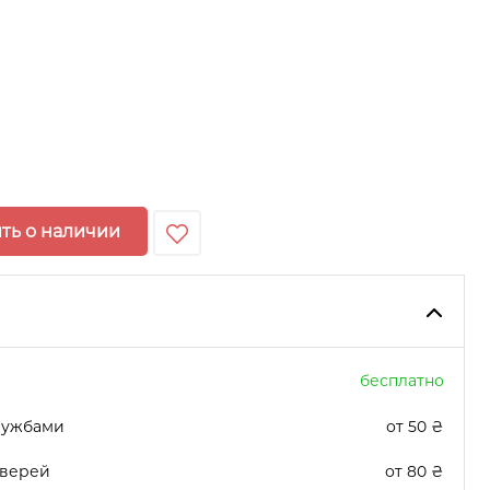
ть о наличии
бесплатно
лужбами
от 50 ₴
дверей
от 80 ₴