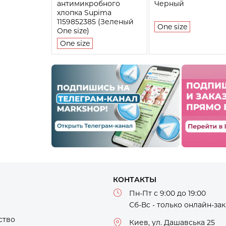
антимикробного
Черный
хлопка Supima
1159852385 (Зеленый
One size
One size)
One size
КОНТАКТЫ
Пн-Пт с 9:00 до 19:00
Сб-Вс - только онлайн-за
ство
Киев, ул. Дашавська 25