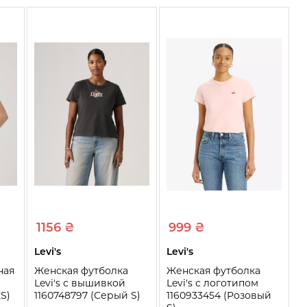
1156 ₴
999 ₴
Levi's
Levi's
ная
Женская футболка
Женская футболка
Levi's с вышивкой
Levi's с логотипом
S)
1160748797 (Серый S)
1160933454 (Розовый