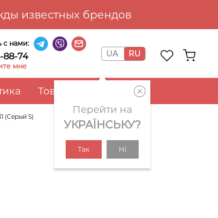
ды известных брендов
 с нами:
UA
RU
6-88-74
ите мне
тика
Товары для дома
Перейти на
1 (Серый S)
УКРАЇНСЬКУ?
Так
Ні