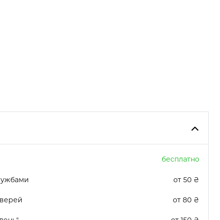
бесплатно
лужбами
от 50 ₴
дверей
от 80 ₴