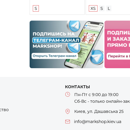
S
XS
S
L
КОНТАКТЫ
Пн-Пт с 9:00 до 19:00
Сб-Вс - только онлайн-за
ство
Киев, ул. Дашавська 25
info@markshop.kiev.ua