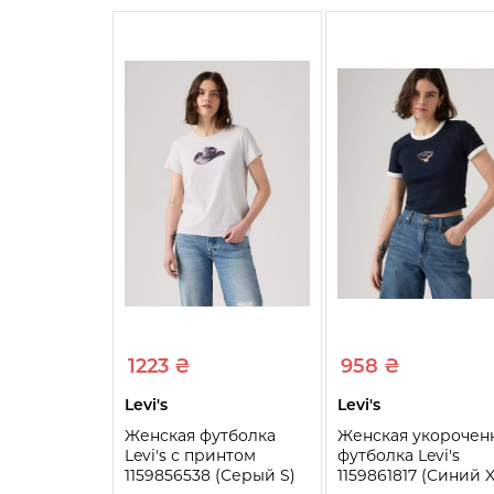
1223 ₴
958 ₴
Levi's
Levi's
Женская футболка
Женская укорочен
Levi's с принтом
футболка Levi's
1159856538 (Серый S)
1159861817 (Синий X