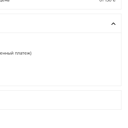
день"
от 150 ₴
женный платеж)