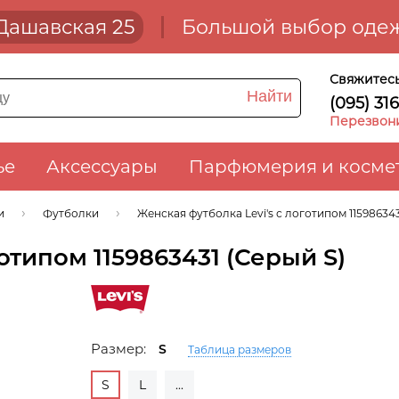
. Дашавская 25
Большой выбор одеж
Свяжитесь
Найти
(095) 31
Перезвон
ье
Аксессуары
Парфюмерия и косме
и
Футболки
Женская футболка Levi's с логотипом 115986343
отипом 1159863431 (Серый S)
Размер:
S
Таблица размеров
S
L
...