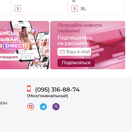
S)
S
S
XL
Получайте новости
первыми!
Подпишитесь
на рассылку!
Подписаться
(095) 316-88-74
(Многоканальный)
казы