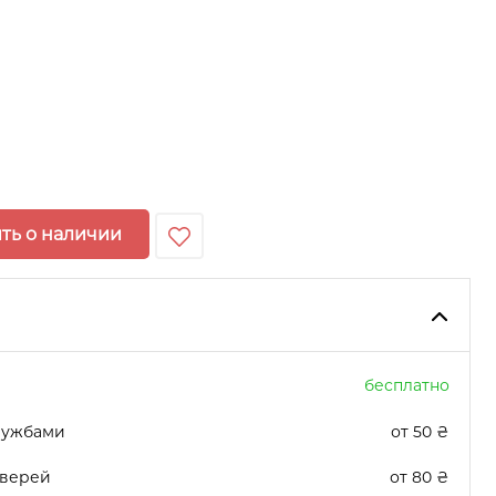
ть о наличии
бесплатно
лужбами
от 50 ₴
дверей
от 80 ₴