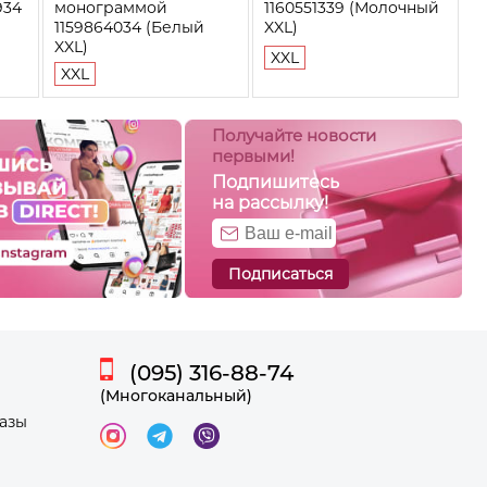
934
монограммой
1160551339 (Молочный
1159864034 (Белый
XXL)
XXL)
XXL
XXL
Получайте новости
первыми!
Подпишитесь
на рассылку!
Подписаться
(095) 316-88-74
(Многоканальный)
казы