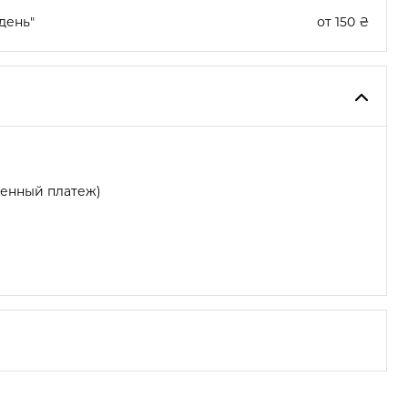
день"
от 150 ₴
женный платеж)