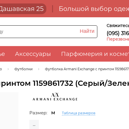
. Дашавская 25
Большой выбор одеж
Свяжитесь
Найти
(095) 31
Перезвон
ье
Аксессуары
Парфюмерия и косме
ло
Футболки
Футболка Armani Exchange с принтом 1159861
принтом 1159861732 (Серый/Зел
Размер:
M
Таблица размеров
...