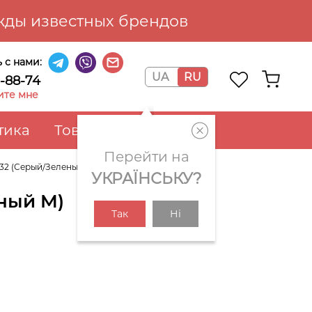
ды известных брендов
 с нами:
UA
RU
6-88-74
ите мне
тика
Товары для дома
Перейти на
732 (Серый/Зеленый M)
УКРАЇНСЬКУ?
еный M)
Так
Ні