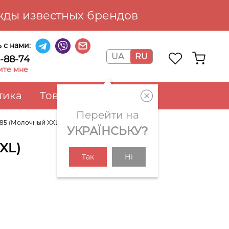
ды известных брендов
 с нами:
UA
RU
6-88-74
ите мне
тика
Товары для дома
Перейти на
685 (Молочный XXL)
УКРАЇНСЬКУ?
XL)
Так
Ні