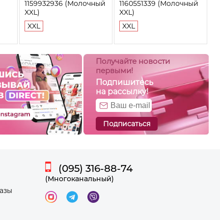
1159932936 (Молочный
1160551339 (Молочный
XXL)
XXL)
XXL
XXL
Получайте новости
первыми!
Подпишитесь
на рассылку!
Подписаться
(095) 316-88-74
(Многоканальный)
казы