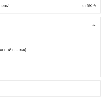
день"
от 150 ₴
женный платеж)