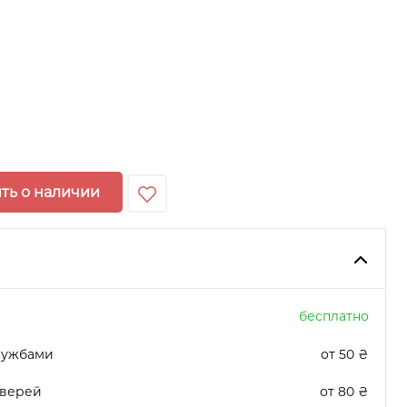
ть о наличии
бесплатно
лужбами
от 50 ₴
дверей
от 80 ₴