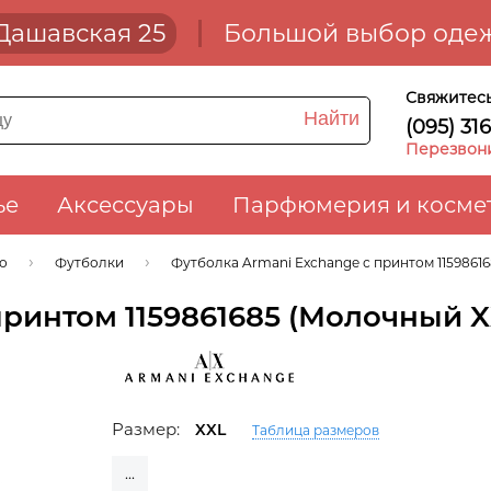
. Дашавская 25
Большой выбор одеж
Свяжитесь
Найти
(095) 31
Перезвон
ье
Аксессуары
Парфюмерия и косме
ло
Футболки
Футболка Armani Exchange с принтом 1159861
принтом 1159861685 (Молочный X
Размер:
XXL
Таблица размеров
...