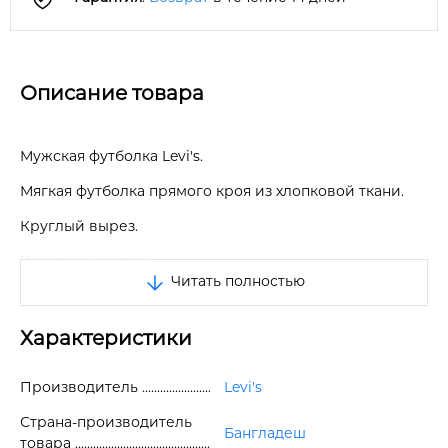
Описание товара
Мужская футболка Levi's.
Мягкая футболка прямого кроя из хлопковой ткани.
Круглый вырез.
Короткие рукава.
Читать полностью
Спереди стилизованный логотип бренда в
ковбойском стиле.
Характеристики
Практичная и стильная повседневная футболка.
Отличное качество.
Производитель
Levi's
Страна-производитель
Бангладеш
товара