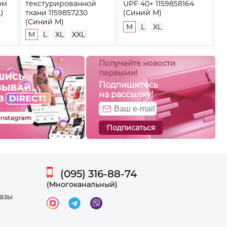
ом
текстурированной
UPF 40+ 1159858164
)
ткани 1159857230
(Синий M)
(Синий M)
M
L
XL
M
L
XL
XXL
Получайте новости
первыми!
Подпишитесь
на рассылку!
Подписаться
(095) 316-88-74
(Многоканальный)
казы