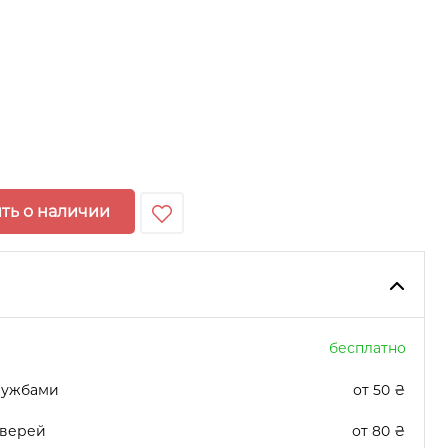
ть о наличии
бесплатно
лужбами
от 50 ₴
дверей
от 80 ₴