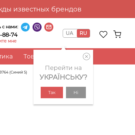
ды известных брендов
 с нами:
UA
RU
6-88-74
ите мне
тика
Товары для дома
Перейти на
8764 (Синий S)
УКРАЇНСЬКУ?
Так
Ні