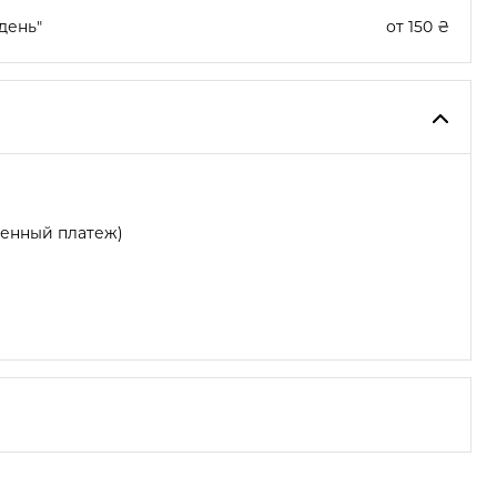
день"
от 150 ₴
женный платеж)