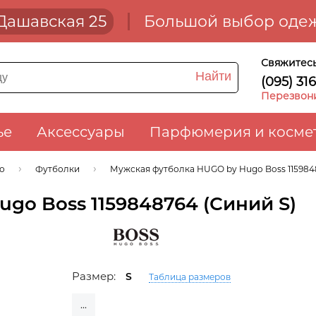
. Дашавская 25
Большой выбор одеж
Свяжитесь
Найти
(095) 31
Перезвон
ье
Аксессуары
Парфюмерия и косме
ло
Футболки
Мужская футболка HUGO by Hugo Boss 115984
go Boss 1159848764 (Синий S)
Размер:
S
Таблица размеров
...