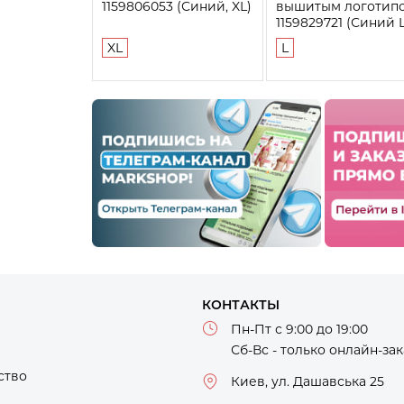
1159806053 (Синий, XL)
вышитым логотип
1159829721 (Синий L
XL
L
КОНТАКТЫ
Пн-Пт с 9:00 до 19:00
Сб-Вс - только онлайн-за
ство
Киев, ул. Дашавська 25