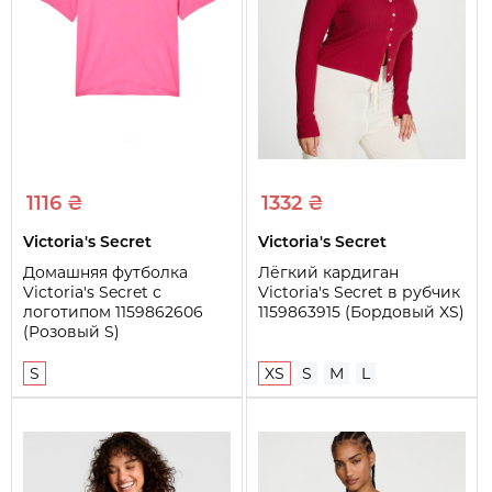
Тип застежки
Пуговицы
Узоры и принты
Сердечки
1116 ₴
1332 ₴
Victoria's Secret
Victoria's Secret
Домашняя футболка
Лёгкий кардиган
Victoria's Secret с
Victoria's Secret в рубчик
логотипом 1159862606
1159863915 (Бордовый XS)
(Розовый S)
S
XS
S
M
L