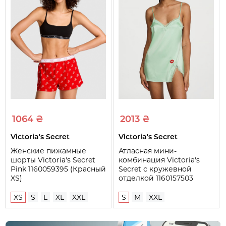
1064 ₴
2013 ₴
Victoria's Secret
Victoria's Secret
Женские пижамные
Атласная мини-
шорты Victoria's Secret
комбинация Victoria's
Pink 1160059395 (Красный
Secret с кружевной
XS)
отделкой 1160157503
(Зеленый S)
XS
S
L
XL
XXL
S
M
XXL