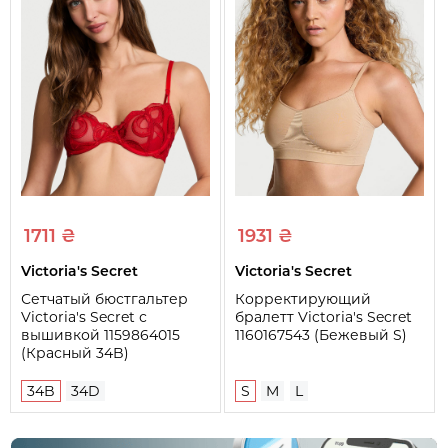
1711 ₴
1931 ₴
Victoria's Secret
Victoria's Secret
Сетчатый бюстгальтер
Корректирующий
Victoria's Secret с
бралетт Victoria's Secret
вышивкой 1159864015
1160167543 (Бежевый S)
(Красный 34B)
34B
34D
S
M
L