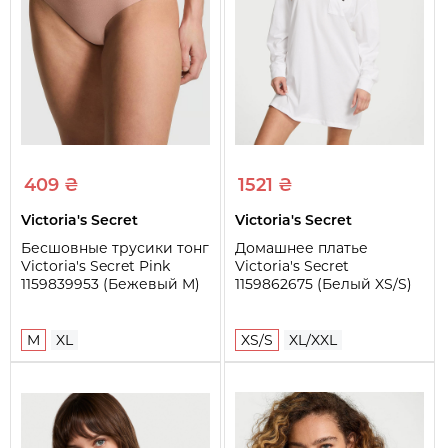
В комплект входит
Халат, майка, штаны
409 ₴
1521 ₴
Victoria's Secret
Victoria's Secret
Бесшовные трусики тонг
Домашнее платье
Victoria's Secret Pink
Victoria's Secret
1159839953 (Бежевый M)
1159862675 (Белый XS/S)
M
XL
XS/S
XL/XXL