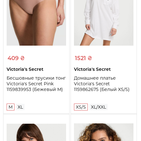
В комплект входит
Халат, майка, штаны
409 ₴
1521 ₴
Victoria's Secret
Victoria's Secret
Бесшовные трусики тонг
Домашнее платье
Victoria's Secret Pink
Victoria's Secret
1159839953 (Бежевый M)
1159862675 (Белый XS/S)
M
XL
XS/S
XL/XXL