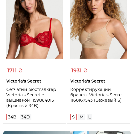
1711 ₴
1931 ₴
Victoria's Secret
Victoria's Secret
Сетчатый бюстгальтер
Корректирующий
Victoria's Secret с
бралетт Victoria's Secret
вышивкой 1159864015
1160167543 (Бежевый S)
(Красный 34B)
34B
34D
S
M
L