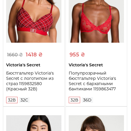
Тип чашки
Мягкие
Косточки
С косточками
Застежка. Тип
Крючки
Застежка. Расположение
Сзади
Бретели. Тип
Классические
1418 ₴
955 ₴
1660 ₴
Бретели. Съемные
Нет
Victoria's Secret
Victoria's Secret
Бретели. Регулируемые
Да
Бюстгальтер Victoria's
Полупрозрачный
Бретели. Ширина
Тонкие (узкие)
Secret с логотипом из
бюстгальтер Victoria's
страз 1159832580
Secret с бархатными
Узоры и принты
Стразы
(Красный 32B)
бантиками 1159863477
(Красный 32B)
32B
32C
32B
36D