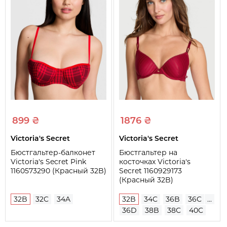
899 ₴
1876 ₴
Victoria's Secret
Victoria's Secret
Бюстгальтер-балконет
Бюстгальтер на
Victoria's Secret Pink
косточках Victoria's
1160573290 (Красный 32B)
Secret 1160929173
(Красный 32B)
32B
32C
34A
32B
34C
36B
36C
...
36D
38B
38C
40C