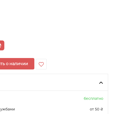
₴
ть о наличии
бесплатно
лужбами
от 50 ₴