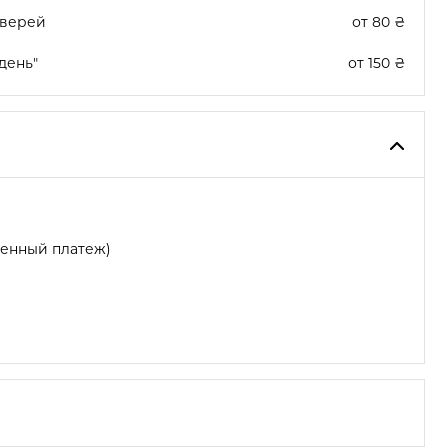
дверей
от 80 ₴
день"
от 150 ₴
женный платеж)